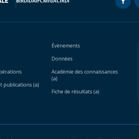
BIRD
IDA
IFC
MIGA
CIRDI
Évènements
Données
opérations
Académie des connaissances
(a)
 publications (a)
Fiche de résultats (a)