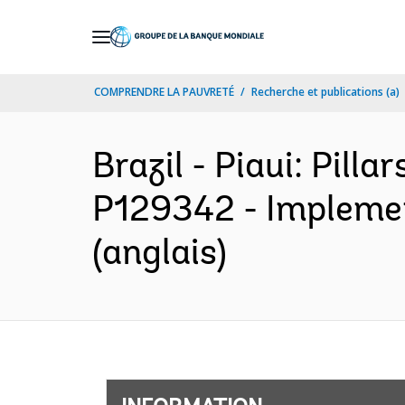
Skip
to
Main
COMPRENDRE LA PAUVRETÉ
Recherche et publications (a)
Navigation
Brazil - Piaui: Pilla
P129342 - Implemen
(anglais)