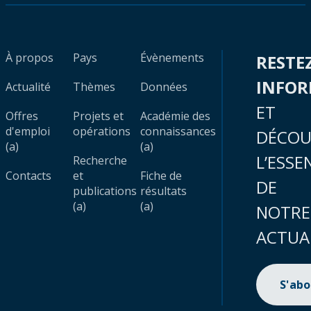
À propos
Pays
Évènements
RESTE
INFO
Actualité
Thèmes
Données
ET
Offres
Projets et
Académie des
d'emploi
opérations
connaissances
DÉCOU
(a)
(a)
L’ESSE
Recherche
Contacts
et
Fiche de
DE
publications
résultats
(a)
(a)
NOTRE
ACTUA
S'ab