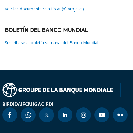
Voir les documents relatifs au(x) projet(s)
BOLETÍN DEL BANCO MUNDIAL
Suscríbase al boletín semanal del Banco Mundial
BIRD
IDA
IFC
MIGA
CIRDI