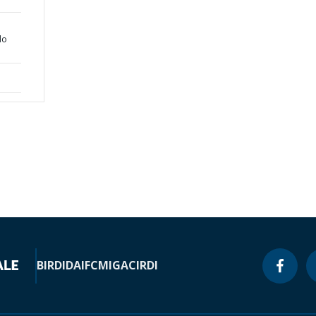
do
BIRD
IDA
IFC
MIGA
CIRDI