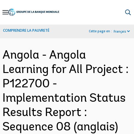
Skip
to
Main
COMPRENDRE LA PAUVRETÉ
Cette page en :
Français
Navigation
Angola - Angola
Learning for All Project :
P122700 -
Implementation Status
Results Report :
Sequence 08 (anglais)