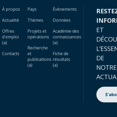
À propos
Pays
Évènements
RESTE
INFO
Actualité
Thèmes
Données
ET
Offres
Projets et
Académie des
d'emploi
opérations
connaissances
DÉCOU
(a)
(a)
L’ESSE
Recherche
Contacts
et
Fiche de
DE
publications
résultats
(a)
(a)
NOTRE
ACTUA
S'ab