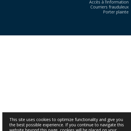
Accès à l’information
Courriers frauduleux
Porter plainte
This site uses cookies to optimize functionality and give you
the best possible experience. If you continue to navigate this
website beyond this page, cookies will be placed on your