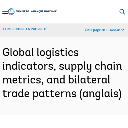
Skip
to
Main
COMPRENDRE LA PAUVRETÉ
Cette page en :
Français
Navigation
Global logistics
indicators, supply chain
metrics, and bilateral
trade patterns (anglais)