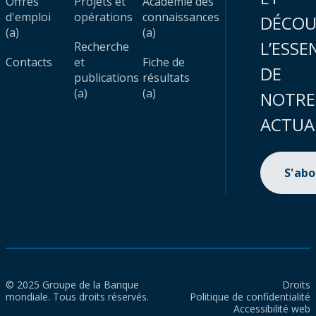
Offres
Projets et
Académie des
d'emploi
opérations
connaissances
DÉCOU
(a)
(a)
L’ESSE
Recherche
Contacts
et
Fiche de
DE
publications
résultats
(a)
(a)
NOTRE
ACTUA
S'ab
© 2025 Groupe de la Banque
Droits
mondiale. Tous droits réservés.
Politique de confidentialité
Accessibilité web