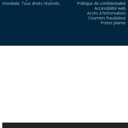
mondiale. Tous droits réservés.
Politique de confidentialité
Accessibilité web
Accès à l’information
Courriers frauduleux
Porter plainte