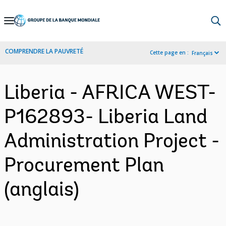
Skip
to
Main
COMPRENDRE LA PAUVRETÉ
Cette page en :
Français
Navigation
Liberia - AFRICA WEST-
P162893- Liberia Land
Administration Project -
Procurement Plan
(anglais)