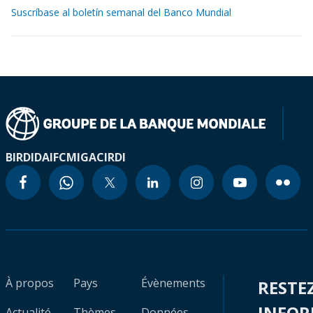
Suscríbase al boletín semanal del Banco Mundial
BIRD
IDA
IFC
MIGA
CIRDI
À propos
Pays
Évènements
RESTE
INFO
Actualité
Thèmes
Données