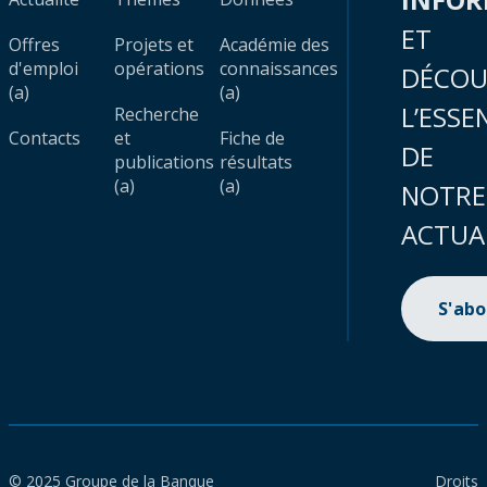
ET
Offres
Projets et
Académie des
d'emploi
opérations
connaissances
DÉCOU
(a)
(a)
L’ESSE
Recherche
Contacts
et
Fiche de
DE
publications
résultats
(a)
(a)
NOTRE
ACTUA
S'ab
© 2025 Groupe de la Banque
Droits