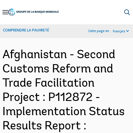
Skip
to
Main
COMPRENDRE LA PAUVRETÉ
Cette page en :
Français
Navigation
Afghanistan - Second
Customs Reform and
Trade Facilitation
Project : P112872 -
Implementation Status
Results Report :