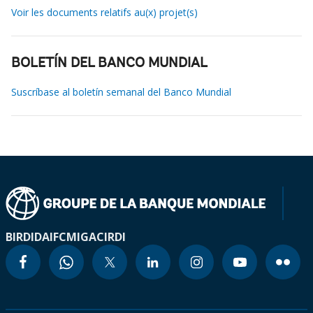
Voir les documents relatifs au(x) projet(s)
BOLETÍN DEL BANCO MUNDIAL
Suscríbase al boletín semanal del Banco Mundial
BIRD
IDA
IFC
MIGA
CIRDI