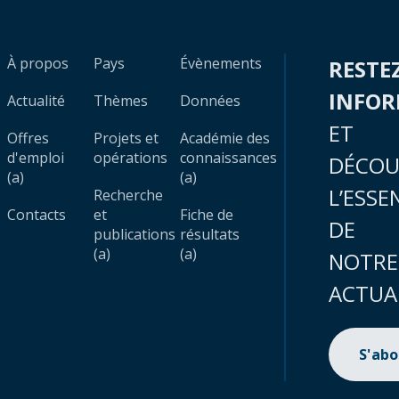
À propos
Pays
Évènements
RESTE
INFO
Actualité
Thèmes
Données
ET
Offres
Projets et
Académie des
d'emploi
opérations
connaissances
DÉCOU
(a)
(a)
L’ESSE
Recherche
Contacts
et
Fiche de
DE
publications
résultats
(a)
(a)
NOTRE
ACTUA
S'ab