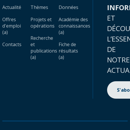
INFO
Actualité
Thèmes
Données
ET
Offres
Projets et
Académie des
d'emploi
opérations
connaissances
DÉCOU
(a)
(a)
L’ESSE
Recherche
Contacts
et
Fiche de
DE
publications
résultats
(a)
(a)
NOTRE
ACTUA
S'ab