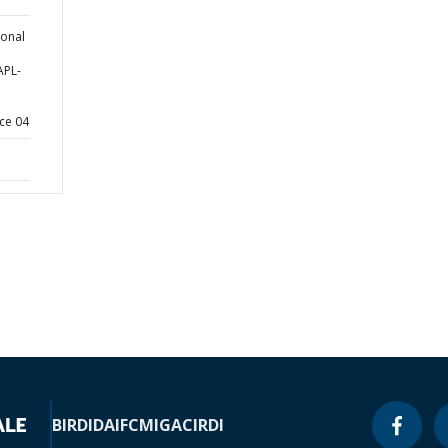
ional
APL-
ce 04
BIRD
IDA
IFC
MIGA
CIRDI