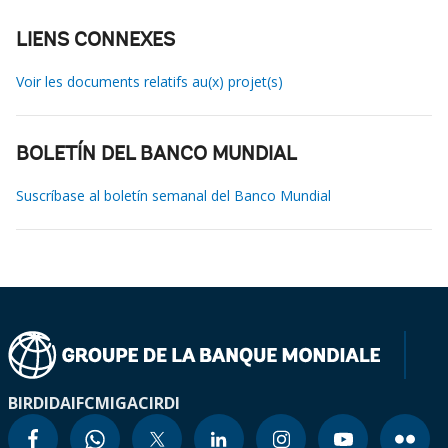
LIENS CONNEXES
Voir les documents relatifs au(x) projet(s)
BOLETÍN DEL BANCO MUNDIAL
Suscríbase al boletín semanal del Banco Mundial
BIRD
IDA
IFC
MIGA
CIRDI