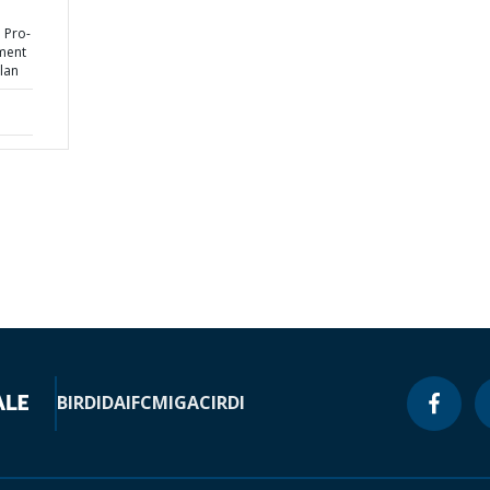
 Pro-
ment
lan
BIRD
IDA
IFC
MIGA
CIRDI