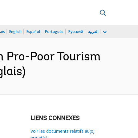
ais
English
Español
Português
Русский
العربية
h Pro-Poor Tourism
lais)
LIENS CONNEXES
Voir les documents relatifs au(x)
projet(s)