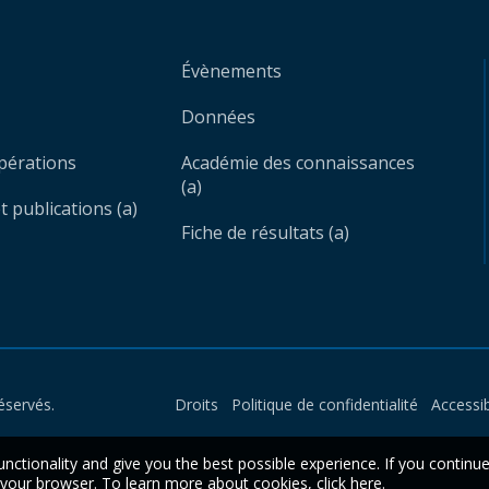
Évènements
Données
opérations
Académie des connaissances
(a)
 publications (a)
Fiche de résultats (a)
éservés.
Droits
Politique de confidentialité
Accessib
unctionality and give you the best possible experience. If you continu
n your browser. To learn more about cookies,
click here
.