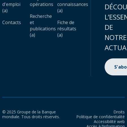
d'emploi
opérations
connaissances
DÉCOU
(a)
(a)
L’ESSE
Recherche
Contacts
et
Fiche de
DE
publications
résultats
(a)
(a)
NOTRE
ACTUA
S'ab
© 2025 Groupe de la Banque
Droits
mondiale. Tous droits réservés.
Politique de confidentialité
Accessibilité web
Accès à l’information