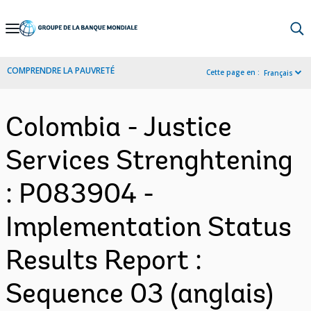
Skip
to
Main
COMPRENDRE LA PAUVRETÉ
Cette page en :
Français
Navigation
Colombia - Justice
Services Strenghtening
: P083904 -
Implementation Status
Results Report :
Sequence 03 (anglais)