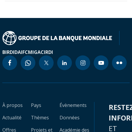
BIRD
IDA
IFC
MIGA
CIRDI
À propos
Pays
Évènements
RESTE
INFO
Actualité
Thèmes
Données
ET
Offres
Projets et
Académie des