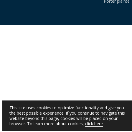
Porter plainte
This site uses cookies to optimize functionality and give you
the best possible experience. If you continue to navigate this
website beyond this page, cookies will be placed on your
browser. To learn more about cookies,
click here
.