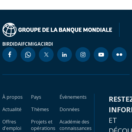
BIRD
IDA
IFC
MIGA
CIRDI
À propos
Pays
Évènements
RESTE
INFO
Actualité
Thèmes
Données
ET
Offres
Projets et
Académie des
d'emploi
opérations
connaissances
DÉCOU