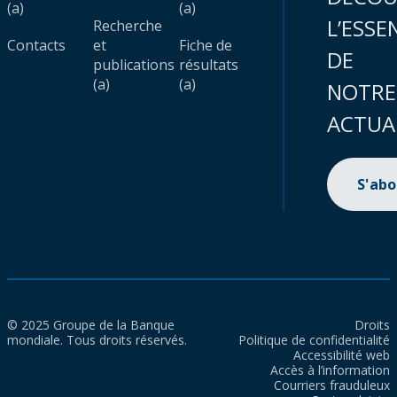
(a)
(a)
L’ESSE
Recherche
Contacts
et
Fiche de
DE
publications
résultats
(a)
(a)
NOTRE
ACTUA
S'ab
© 2025 Groupe de la Banque
Droits
mondiale. Tous droits réservés.
Politique de confidentialité
Accessibilité web
Accès à l’information
Courriers frauduleux