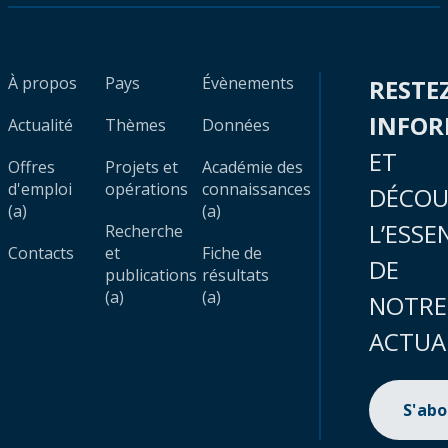
À propos
Pays
Évènements
RESTE
INFO
Actualité
Thèmes
Données
ET
Offres
Projets et
Académie des
d'emploi
opérations
connaissances
DÉCOU
(a)
(a)
L’ESSE
Recherche
Contacts
et
Fiche de
DE
publications
résultats
(a)
(a)
NOTRE
ACTUA
S'ab