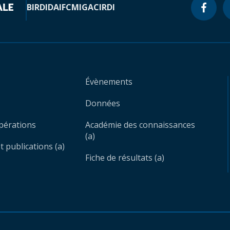
BIRD
IDA
IFC
MIGA
CIRDI
Évènements
Données
opérations
Académie des connaissances
(a)
 publications (a)
Fiche de résultats (a)