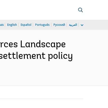
ais
English
Español
Português
Русский
العربية
urces Landscape
settlement policy