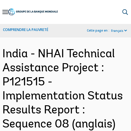
Skip
to
Main
COMPRENDRE LA PAUVRETÉ
Cette page en :
Français
Navigation
India - NHAI Technical
Assistance Project :
P121515 -
Implementation Status
Results Report :
Sequence 08 (anglais)