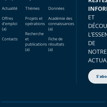
INFO
Actualité
Thèmes
Données
ET
Offres
Projets et
Académie des
d'emploi
opérations
connaissances
DÉCOU
(a)
(a)
L’ESSE
Recherche
Contacts
et
Fiche de
DE
publications
résultats
(a)
(a)
NOTRE
ACTUA
S'ab