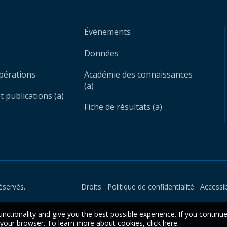
Évènements
Données
opérations
Académie des connaissances
(a)
 publications (a)
Fiche de résultats (a)
éservés.
Droits
Politique de confidentialité
Accessib
unctionality and give you the best possible experience. If you continu
n your browser. To learn more about cookies,
click here
.