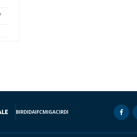
e
BIRD
IDA
IFC
MIGA
CIRDI