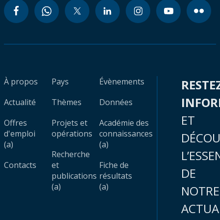
À propos
Pays
Évènements
RESTE
INFO
Actualité
Thèmes
Données
ET
Offres
Projets et
Académie des
d'emploi
opérations
connaissances
DÉCOU
(a)
(a)
L’ESSE
Recherche
Contacts
et
Fiche de
DE
publications
résultats
(a)
(a)
NOTRE
ACTUA