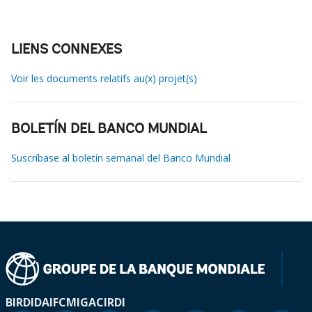
LIENS CONNEXES
Voir les documents relatifs au(x) projet(s)
BOLETÍN DEL BANCO MUNDIAL
Suscríbase al boletín semanal del Banco Mundial
BIRD
IDA
IFC
MIGA
CIRDI