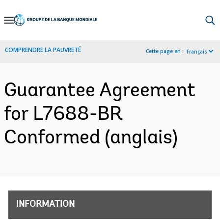
Skip
to
Main
COMPRENDRE LA PAUVRETÉ
Cette page en :
Français
Navigation
Guarantee Agreement
for L7688-BR
Conformed (anglais)
INFORMATION