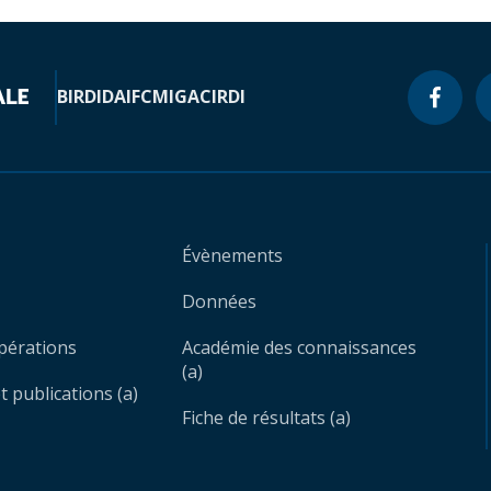
BIRD
IDA
IFC
MIGA
CIRDI
Évènements
Données
opérations
Académie des connaissances
(a)
 publications (a)
Fiche de résultats (a)