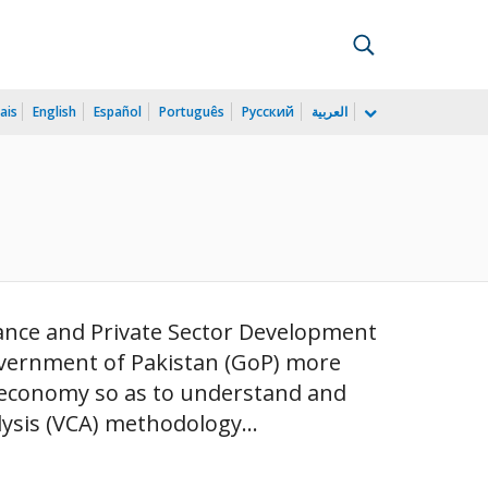
ais
English
Español
Português
Русский
العربية
nance and Private Sector Development
Government of Pakistan (GoP) more
e economy so as to understand and
lysis (VCA) methodology...