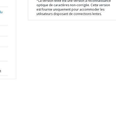
*La version texte est une version à reconnaissance
optique de caractères non-corrigée. Cette version
est fournie uniquement pour accommoder les
du
utilisateurs disposant de connections lentes.
t