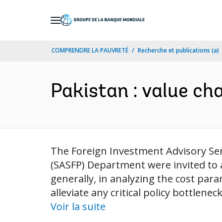
Skip
to
Main
COMPRENDRE LA PAUVRETÉ
Recherche et publications (a)
Navigation
Pakistan : value cha
The Foreign Investment Advisory Ser
(SASFP) Department were invited to 
generally, in analyzing the cost pa
alleviate any critical policy bottlen
Voir la suite