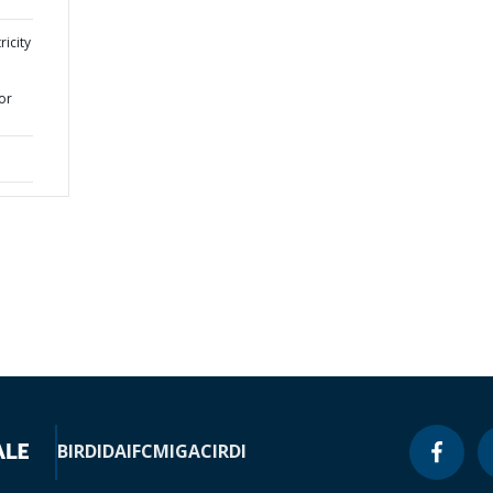
ricity
or
BIRD
IDA
IFC
MIGA
CIRDI