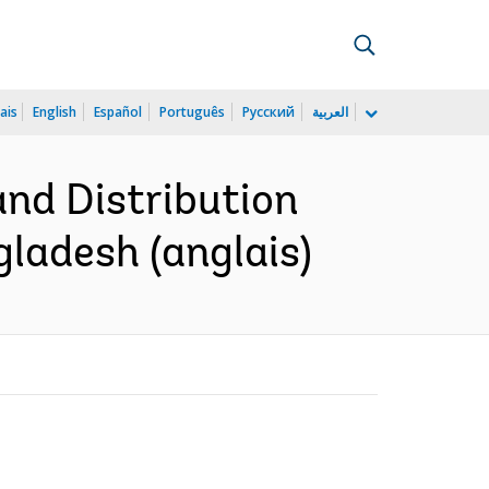
ais
English
Español
Português
Русский
العربية
and Distribution
gladesh (anglais)