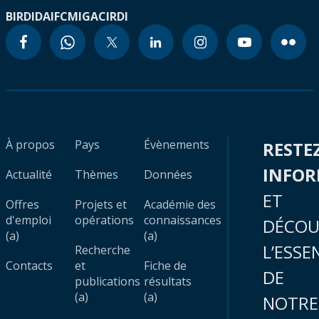
BIRD
IDA
IFC
MIGA
CIRDI
À propos
Pays
Évènements
RESTE
INFO
Actualité
Thèmes
Données
ET
Offres
Projets et
Académie des
d'emploi
opérations
connaissances
DÉCOU
(a)
(a)
L’ESSE
Recherche
Contacts
et
Fiche de
DE
publications
résultats
(a)
(a)
NOTRE