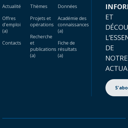
INFO
Actualité
Thèmes
Données
ET
Offres
Projets et
Académie des
d'emploi
opérations
connaissances
DÉCOU
(a)
(a)
L’ESSE
Recherche
Contacts
et
Fiche de
DE
publications
résultats
(a)
(a)
NOTRE
ACTUA
S'ab