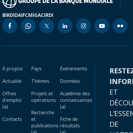
BIRD
IDA
IFC
MIGA
CIRDI
À propos
Pays
Évènements
RESTE
INFO
Actualité
Thèmes
Données
ET
Offres
Projets et
Académie des
d'emploi
opérations
connaissances
DÉCOU
(a)
(a)
L’ESSE
Recherche
Contacts
et
Fiche de
DE
publications
résultats
(a)
(a)