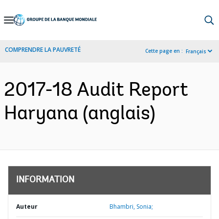
Skip
to
Main
COMPRENDRE LA PAUVRETÉ
Cette page en :
Français
Navigation
2017-18 Audit Report
Haryana (anglais)
INFORMATION
Auteur
Bhambri, Sonia;