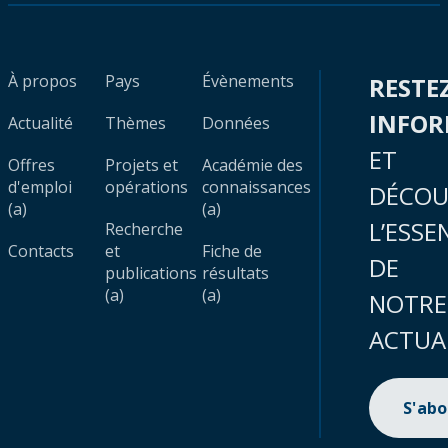
À propos
Pays
Évènements
RESTE
INFO
Actualité
Thèmes
Données
ET
Offres
Projets et
Académie des
d'emploi
opérations
connaissances
DÉCOU
(a)
(a)
L’ESSE
Recherche
Contacts
et
Fiche de
DE
publications
résultats
(a)
(a)
NOTRE
ACTUA
S'ab