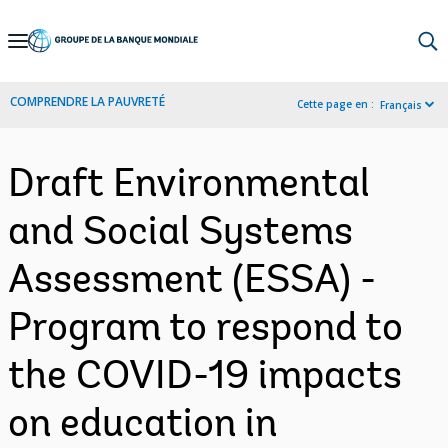
Skip
to
Main
COMPRENDRE LA PAUVRETÉ
Cette page en :
Français
Navigation
Draft Environmental
and Social Systems
Assessment (ESSA) -
Program to respond to
the COVID-19 impacts
on education in