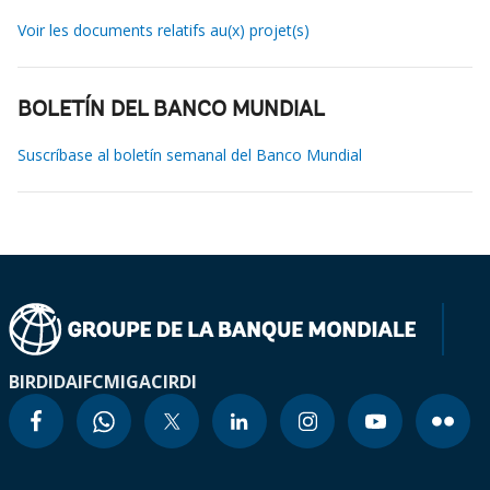
Voir les documents relatifs au(x) projet(s)
BOLETÍN DEL BANCO MUNDIAL
Suscríbase al boletín semanal del Banco Mundial
BIRD
IDA
IFC
MIGA
CIRDI