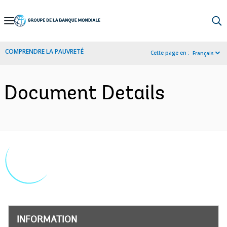
Skip
to
Main
COMPRENDRE LA PAUVRETÉ
Cette page en :
Français
Navigation
Document Details
INFORMATION