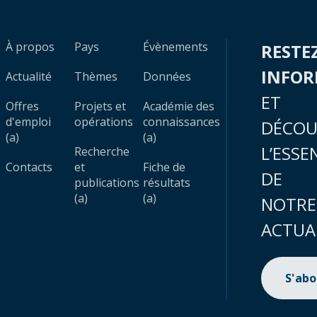
À propos
Pays
Évènements
RESTE
INFO
Actualité
Thèmes
Données
ET
Offres
Projets et
Académie des
d'emploi
opérations
connaissances
DÉCOU
(a)
(a)
L’ESSE
Recherche
Contacts
et
Fiche de
DE
publications
résultats
(a)
(a)
NOTRE
ACTUA
S'ab