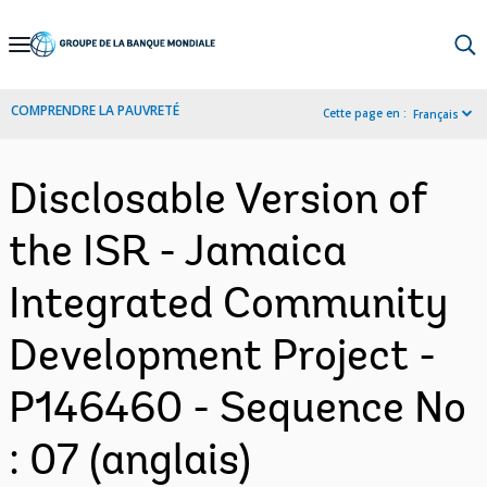
Skip
to
Main
COMPRENDRE LA PAUVRETÉ
Cette page en :
Français
Navigation
Disclosable Version of
the ISR - Jamaica
Integrated Community
Development Project -
P146460 - Sequence No
: 07 (anglais)