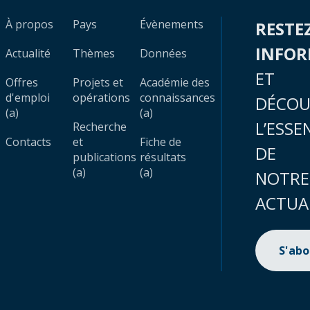
À propos
Pays
Évènements
RESTE
INFO
Actualité
Thèmes
Données
ET
Offres
Projets et
Académie des
d'emploi
opérations
connaissances
DÉCOU
(a)
(a)
L’ESSE
Recherche
Contacts
et
Fiche de
DE
publications
résultats
(a)
(a)
NOTRE
ACTUA
S'ab