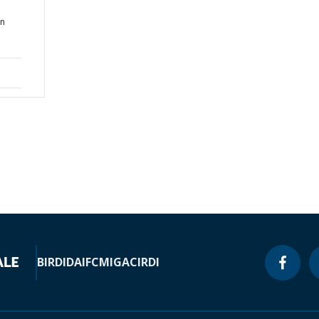
an
BIRD
IDA
IFC
MIGA
CIRDI