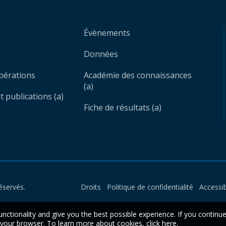
Évènements
Données
opérations
Académie des connaissances
(a)
 publications (a)
Fiche de résultats (a)
éservés.
Droits
Politique de confidentialité
Accessib
unctionality and give you the best possible experience. If you continu
n your browser. To learn more about cookies,
click here
.