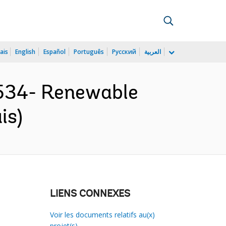
ais
English
Español
Português
Русский
العربية
534- Renewable
is)
LIENS CONNEXES
Voir les documents relatifs au(x)
projet(s)