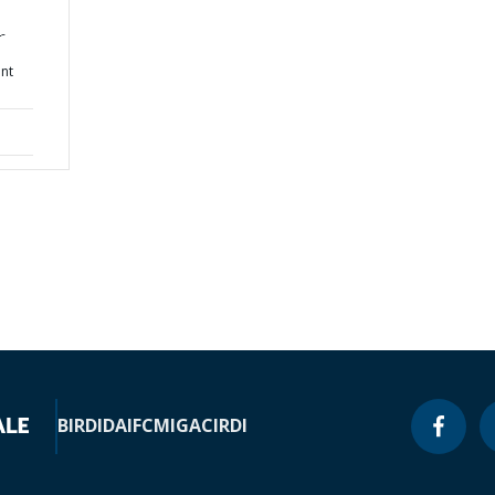
-
ent
BIRD
IDA
IFC
MIGA
CIRDI