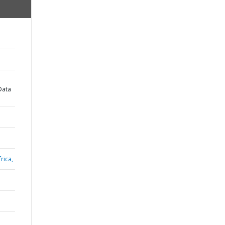
d
Data
rica,