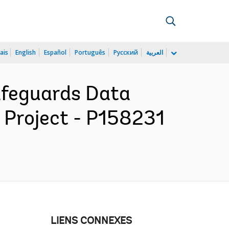
ais
English
Español
Português
Русский
العربية
afeguards Data
 Project - P158231
LIENS CONNEXES