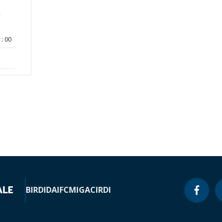
-
d
: 00
BIRD
IDA
IFC
MIGA
CIRDI