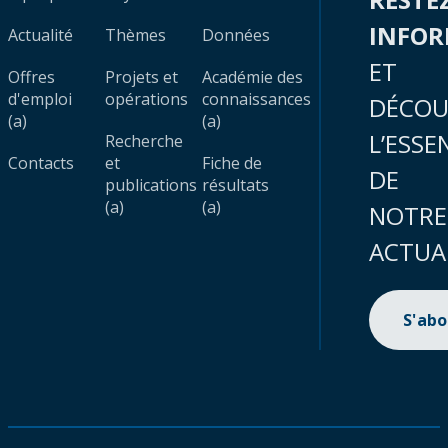
INFO
Actualité
Thèmes
Données
ET
Offres
Projets et
Académie des
d'emploi
opérations
connaissances
DÉCOU
(a)
(a)
L’ESSE
Recherche
Contacts
et
Fiche de
DE
publications
résultats
(a)
(a)
NOTRE
ACTUA
S'ab