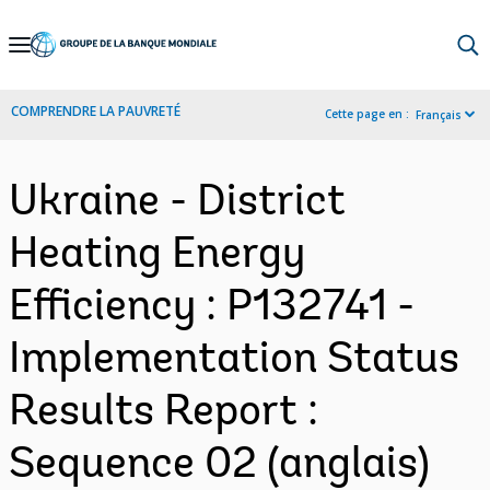
Skip
to
Main
COMPRENDRE LA PAUVRETÉ
Cette page en :
Français
Navigation
Ukraine - District
Heating Energy
Efficiency : P132741 -
Implementation Status
Results Report :
Sequence 02 (anglais)