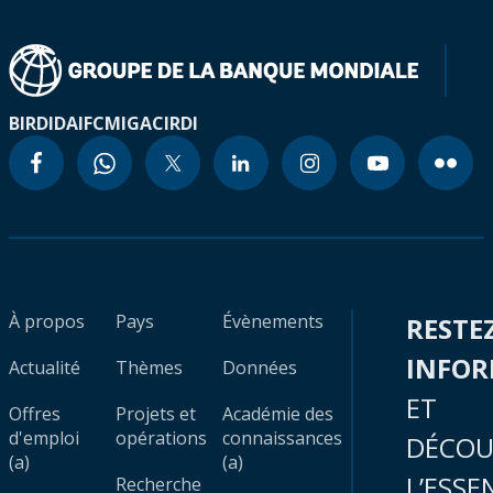
BIRD
IDA
IFC
MIGA
CIRDI
À propos
Pays
Évènements
RESTE
INFO
Actualité
Thèmes
Données
ET
Offres
Projets et
Académie des
d'emploi
opérations
connaissances
DÉCOU
(a)
(a)
L’ESSE
Recherche