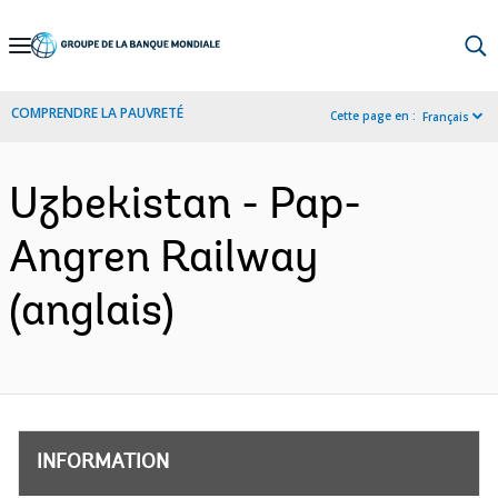
Skip
to
Main
COMPRENDRE LA PAUVRETÉ
Cette page en :
Français
Navigation
Uzbekistan - Pap-
Angren Railway
(anglais)
INFORMATION