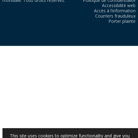
mondiale. Tous droits réservés.
Politique de confidentialité
Accessibilité web
Accès à l’information
Courriers frauduleux
Porter plainte
This site uses cookies to optimize functionality and give you