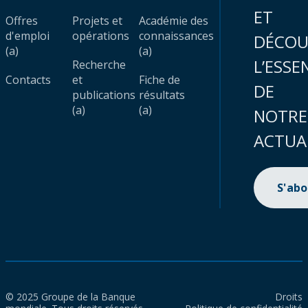
ET
Offres
Projets et
Académie des
d'emploi
opérations
connaissances
DÉCOU
(a)
(a)
L’ESSE
Recherche
Contacts
et
Fiche de
DE
publications
résultats
(a)
(a)
NOTRE
ACTUA
S'ab
© 2025 Groupe de la Banque
Droits