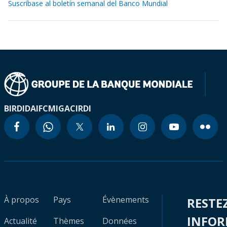
Suscríbase al boletín semanal del Banco Mundial
BIRD
IDA
IFC
MIGA
CIRDI
À propos
Pays
Évènements
RESTE
INFO
Actualité
Thèmes
Données