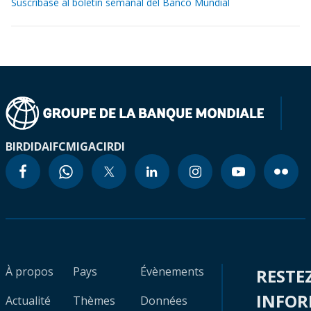
Suscríbase al boletín semanal del Banco Mundial
BIRD
IDA
IFC
MIGA
CIRDI
À propos
Pays
Évènements
RESTE
INFO
Actualité
Thèmes
Données