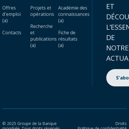
ET
Offres
Projets et
Académie des
d'emploi
opérations
connaissances
DÉCOU
(a)
(a)
L’ESSE
Recherche
Contacts
et
Fiche de
DE
publications
résultats
(a)
(a)
NOTRE
ACTUA
S'ab
© 2025 Groupe de la Banque
Droits
mondiale. Tous droits réservés.
Politique de confidentialité