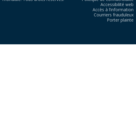
Accessibilité web
Accès à l’information
Courriers frauduleux
Porter plainte