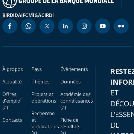
BIRD
IDA
IFC
MIGA
CIRDI
À propos
Pays
Évènements
RESTE
INFO
Actualité
Thèmes
Données
ET
Offres
Projets et
Académie des
d'emploi
opérations
connaissances
DÉCOU
(a)
(a)
L’ESSE
Recherche
Contacts
et
Fiche de
DE
publications
résultats
(a)
(a)