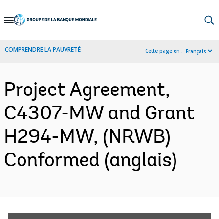
Skip
to
Main
COMPRENDRE LA PAUVRETÉ
Cette page en :
Français
Navigation
Project Agreement,
C4307-MW and Grant
H294-MW, (NRWB)
Conformed (anglais)