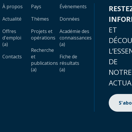
À propos
Pays
Évènements
RESTE
INFO
Actualité
Thèmes
Données
ET
Offres
Projets et
Académie des
d'emploi
opérations
connaissances
DÉCOU
(a)
(a)
L’ESSE
Recherche
Contacts
et
Fiche de
DE
publications
résultats
(a)
(a)
NOTRE
ACTUA
S'ab