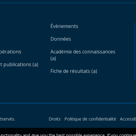
Évènements
Données
opérations
Académie des connaissances
(a)
 publications (a)
Fiche de résultats (a)
éservés.
Droits
Politique de confidentialité
Accessib
unctionality and give you the best possible experience. If you continu