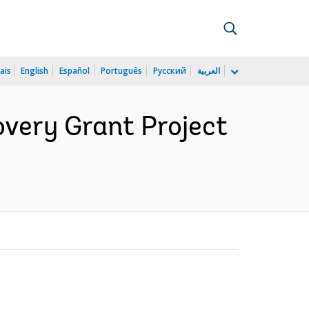
ais
English
Español
Português
Русский
العربية
very Grant Project