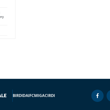
c
ery
BIRD
IDA
IFC
MIGA
CIRDI