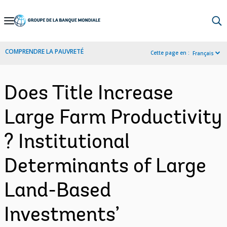
Skip
to
Main
COMPRENDRE LA PAUVRETÉ
Cette page en :
Français
Navigation
Does Title Increase
Large Farm Productivity
? Institutional
Determinants of Large
Land-Based
Investments’