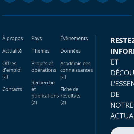
À propos
Pays
Évènements
RESTE
INFO
Actualité
Thèmes
Données
ET
Offres
Projets et
Académie des
d'emploi
opérations
connaissances
DÉCOU
(a)
(a)
L’ESSE
Recherche
Contacts
et
Fiche de
DE
publications
résultats
(a)
(a)
NOTRE
ACTUA