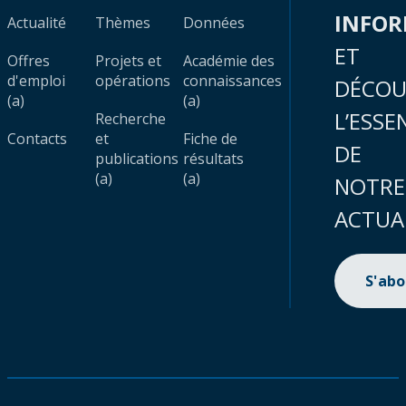
INFO
Actualité
Thèmes
Données
ET
Offres
Projets et
Académie des
d'emploi
opérations
connaissances
DÉCOU
(a)
(a)
L’ESSE
Recherche
Contacts
et
Fiche de
DE
publications
résultats
(a)
(a)
NOTRE
ACTUA
S'ab