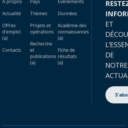
À propos
Pays
Évènements
RESTE
INFO
Actualité
Thèmes
Données
ET
Offres
Projets et
Académie des
d'emploi
opérations
connaissances
DÉCOU
(a)
(a)
L’ESSE
Recherche
Contacts
et
Fiche de
DE
publications
résultats
(a)
(a)
NOTRE
ACTUA
S'ab