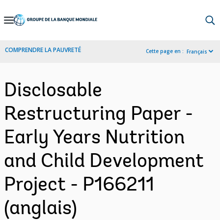
Skip
to
Main
COMPRENDRE LA PAUVRETÉ
Cette page en :
Français
Navigation
Disclosable
Restructuring Paper -
Early Years Nutrition
and Child Development
Project - P166211
(anglais)