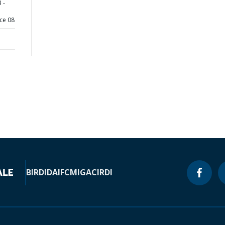
 -
ce 08
BIRD
IDA
IFC
MIGA
CIRDI