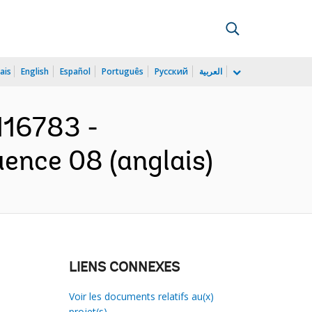
ais
English
Español
Português
Русский
العربية
116783 -
ence 08 (anglais)
LIENS CONNEXES
Voir les documents relatifs au(x)
projet(s)