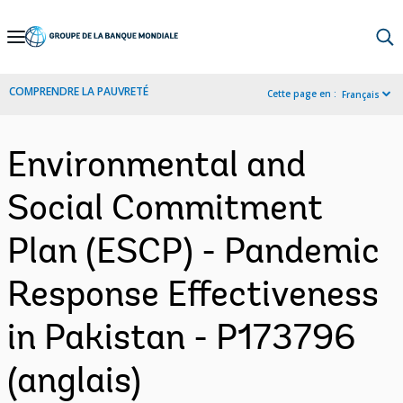
Skip
to
Main
COMPRENDRE LA PAUVRETÉ
Cette page en :
Français
Navigation
Environmental and
Social Commitment
Plan (ESCP) - Pandemic
Response Effectiveness
in Pakistan - P173796
(anglais)