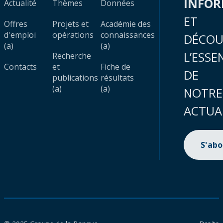
INFO
Actualité
Thèmes
Données
ET
Offres
Projets et
Académie des
d'emploi
opérations
connaissances
DÉCOU
(a)
(a)
L’ESSE
Recherche
Contacts
et
Fiche de
DE
publications
résultats
(a)
(a)
NOTRE
ACTUA
S'ab