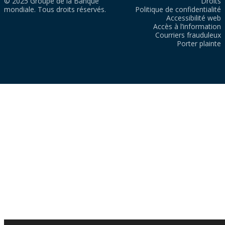
© 2025 Groupe de la Banque
Droits
mondiale. Tous droits réservés.
Politique de confidentialité
Accessibilité web
Accès à l’information
Courriers frauduleux
Porter plainte