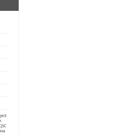
ject
n
CJSC
nia