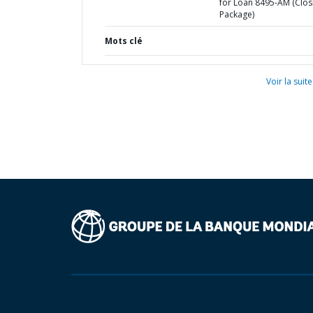
for Loan 8495-AM (Clos
Package)
Mots clé
Voir la suite