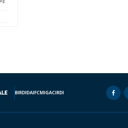
ing
BIRD
IDA
IFC
MIGA
CIRDI