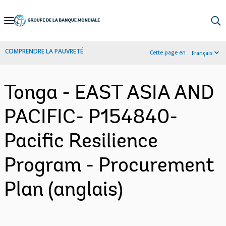
Skip
to
Main
COMPRENDRE LA PAUVRETÉ
Cette page en :
Français
Navigation
Tonga - EAST ASIA AND
PACIFIC- P154840-
Pacific Resilience
Program - Procurement
Plan (anglais)