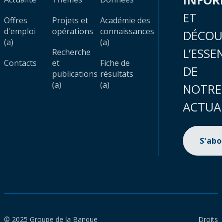
ET
Offres
Projets et
Académie des
d'emploi
opérations
connaissances
DÉCOU
(a)
(a)
L’ESSE
Recherche
Contacts
et
Fiche de
DE
publications
résultats
(a)
(a)
NOTRE
ACTUA
S'ab
© 2025 Groupe de la Banque
Droits