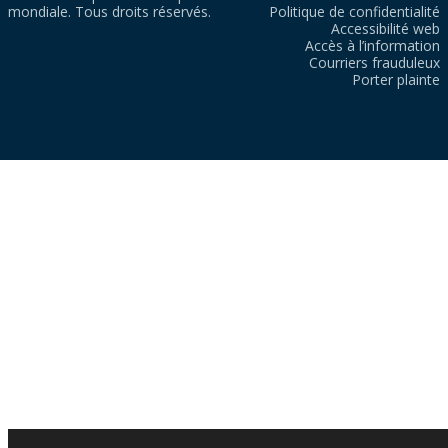
mondiale. Tous droits réservés.
Politique de confidentialité
Accessibilité web
Accès à l’information
Courriers frauduleux
Porter plainte