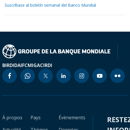
Suscríbase al boletín semanal del Banco Mundial
BIRD
IDA
IFC
MIGA
CIRDI
À propos
Pays
Évènements
RESTE
INFO
Actualité
Thèmes
Données