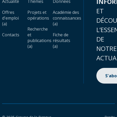
INFO
Actualité
Thèmes
Données
ET
Offres
Projets et
Académie des
d'emploi
opérations
connaissances
DÉCOU
(a)
(a)
L’ESSE
Recherche
Contacts
et
Fiche de
DE
publications
résultats
(a)
(a)
NOTRE
ACTUA
S'ab