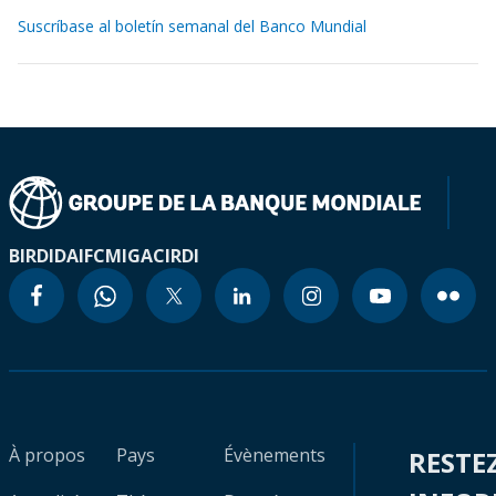
Suscríbase al boletín semanal del Banco Mundial
BIRD
IDA
IFC
MIGA
CIRDI
À propos
Pays
Évènements
RESTE