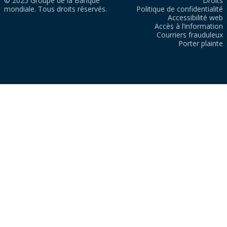
© 2025 Groupe de la Banque
Droits
mondiale. Tous droits réservés.
Politique de confidentialité
Accessibilité web
Accès à l’information
Courriers frauduleux
Porter plainte