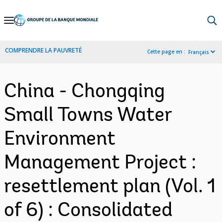
Skip
to
Main
COMPRENDRE LA PAUVRETÉ
Cette page en :
Français
Navigation
China - Chongqing
Small Towns Water
Environment
Management Project :
resettlement plan (Vol. 1
of 6) : Consolidated