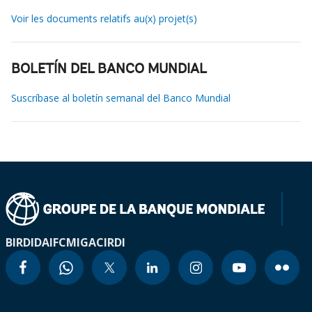
Voir les documents relatifs au(x) projet(s)
BOLETÍN DEL BANCO MUNDIAL
Suscríbase al boletín semanal del Banco Mundial
BIRD
IDA
IFC
MIGA
CIRDI