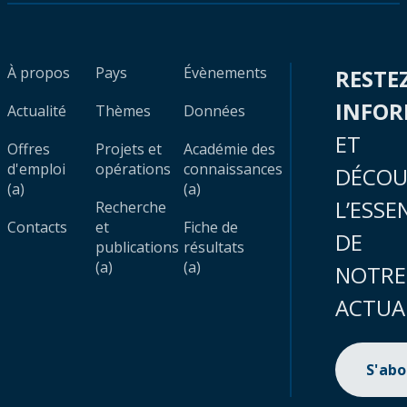
À propos
Pays
Évènements
RESTE
INFO
Actualité
Thèmes
Données
ET
Offres
Projets et
Académie des
d'emploi
opérations
connaissances
DÉCOU
(a)
(a)
L’ESSE
Recherche
Contacts
et
Fiche de
DE
publications
résultats
(a)
(a)
NOTRE
ACTUA
S'ab