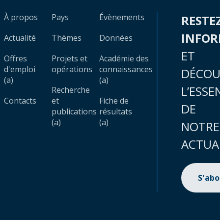
À propos
Pays
Évènements
RESTE
INFO
Actualité
Thèmes
Données
ET
Offres
Projets et
Académie des
d'emploi
opérations
connaissances
DÉCOU
(a)
(a)
L’ESSE
Recherche
Contacts
et
Fiche de
DE
publications
résultats
(a)
(a)
NOTRE
ACTUA
S'ab