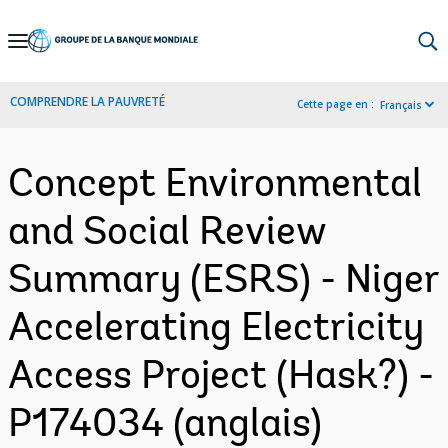
Skip
to
Main
COMPRENDRE LA PAUVRETÉ
Cette page en :
Français
Navigation
Concept Environmental
and Social Review
Summary (ESRS) - Niger
Accelerating Electricity
Access Project (Hask?) -
P174034 (anglais)