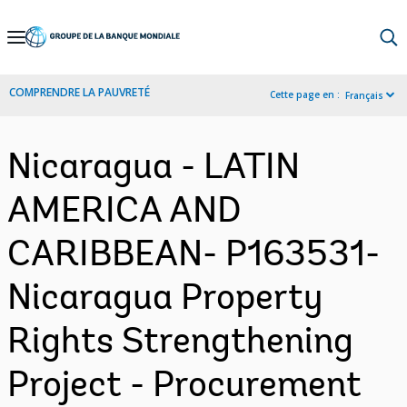
Skip
to
Main
COMPRENDRE LA PAUVRETÉ
Cette page en :
Français
Navigation
Nicaragua - LATIN
AMERICA AND
CARIBBEAN- P163531-
Nicaragua Property
Rights Strengthening
Project - Procurement