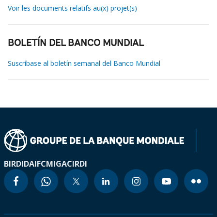
Voir les documents relatifs au(x) projet(s)
BOLETÍN DEL BANCO MUNDIAL
Suscríbase al boletín semanal del Banco Mundial
BIRD
IDA
IFC
MIGA
CIRDI