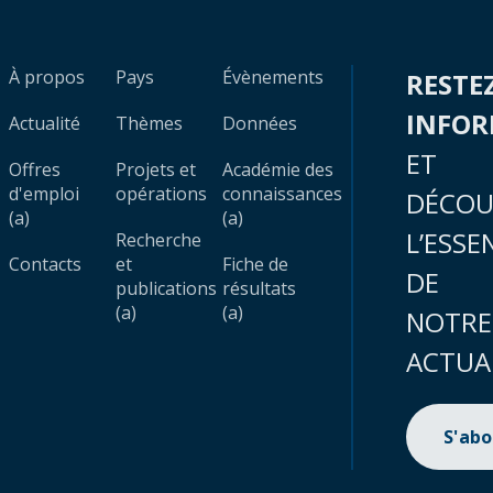
À propos
Pays
Évènements
RESTE
INFO
Actualité
Thèmes
Données
ET
Offres
Projets et
Académie des
d'emploi
opérations
connaissances
DÉCOU
(a)
(a)
L’ESSE
Recherche
Contacts
et
Fiche de
DE
publications
résultats
(a)
(a)
NOTRE
ACTUA
S'ab