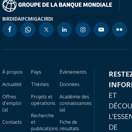
BIRD
IDA
IFC
MIGA
CIRDI
À propos
Pays
Évènements
RESTE
INFO
Actualité
Thèmes
Données
ET
Offres
Projets et
Académie des
d'emploi
opérations
connaissances
DÉCOU
(a)
(a)
L’ESSE
Recherche
Contacts
et
Fiche de
DE
publications
résultats