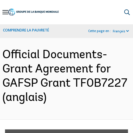
Skip
to
Main
COMPRENDRE LA PAUVRETÉ
Cette page en :
Français
Navigation
Official Documents-
Grant Agreement for
GAFSP Grant TF0B7227
(anglais)