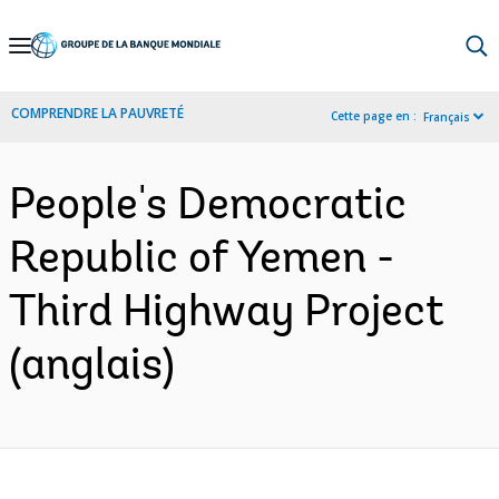
Skip
to
Main
COMPRENDRE LA PAUVRETÉ
Cette page en :
Français
Navigation
People's Democratic
Republic of Yemen -
Third Highway Project
(anglais)