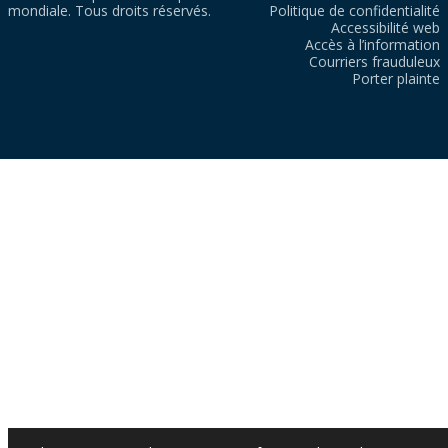
mondiale. Tous droits réservés.
Politique de confidentialité
Accessibilité web
Accès à l’information
Courriers frauduleux
Porter plainte