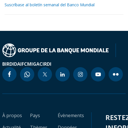
Suscríbase al boletín semanal del Banco Mundial
BIRD
IDA
IFC
MIGA
CIRDI
À propos
Pays
Évènements
RESTE
INFO
Actualité
Thèmes
Données