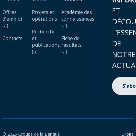
ET
Offres
Projets et
Académie des
d'emploi
opérations
connaissances
DÉCOU
(a)
(a)
L’ESSE
Recherche
Contacts
et
Fiche de
DE
publications
résultats
(a)
(a)
NOTRE
ACTUA
S'ab
© 2025 Groupe de la Banque
Droits